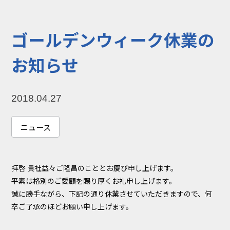
コラム
お知らせ
ゴールデンウィーク休業の
NIXのサスティナ
環境負荷物質調
ビリティ
査結果
お知らせ
利用規約
個人情報保護方
針
2018.04.27
ニュース
拝啓 貴社益々ご隆昌のこととお慶び申し上げます。
平素は格別のご愛顧を賜り厚くお礼申し上げます。
誠に勝手ながら、下記の通り休業させていただきますので、何
卒ご了承のほどお願い申し上げます。