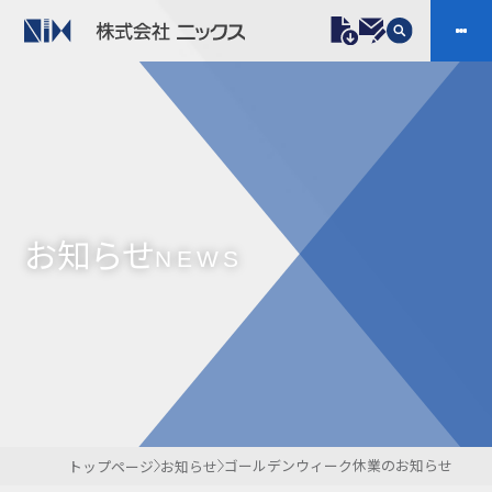
製品情報
プラスチックファスナー
機構部品
ニックスの技術
会社案内
ケーブルマーカー
樹脂継手、配管施工
お知らせ
防虫忌避製品ARINIX
プリント基板実装関連
NEWS
採用
IR
製品一覧へ
お問い合わせ
開発・導入実績
よくあるご質問
ダウンロード
ゴールデンウィーク休業のお知らせ
トップページ
お知らせ