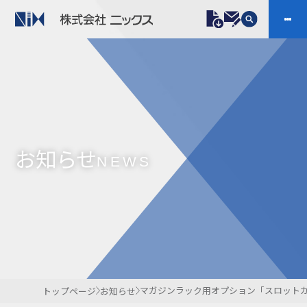
製品情報
プラスチックファスナー
機構部品
ニックスの技術
会社案内
ケーブルマーカー
樹脂継手、配管施工
お知らせ
防虫忌避製品ARINIX
プリント基板実装関連
NEWS
採用
IR
製品一覧へ
お問い合わせ
開発・導入実績
よくあるご質問
ダウンロード
マガジンラック用オプション「スロット
トップページ
お知らせ