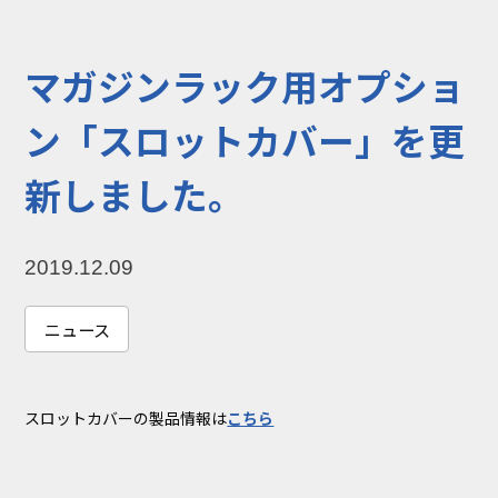
コラム
お知らせ
マガジンラック用オプショ
NIXのサスティナ
環境負荷物質調
ビリティ
査結果
ン「スロットカバー」を更
利用規約
個人情報保護方
新しました。
針
2019.12.09
ニュース
スロットカバーの製品情報は
こちら