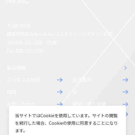
〒220-6108
横浜市西区みなとみらい2-3-3 クイーンズタワーB 8F
Tel: 045-221-2001（代表）
Fax: 045-221-1230
製品情報
ニックスの技術
会社案内
採用
IR
お問い合わせ
開発・導入実績
よくあるご質問
ダウンロード
当サイトではCookieを使用しています。サイトの閲覧
を続行した場合、Cookieの使用に同意することになり
ます。