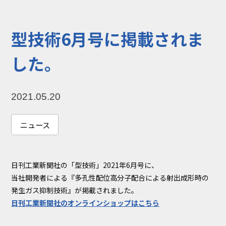
コラム
お知らせ
型技術6月号に掲載されま
NIXのサスティナ
環境負荷物質調
ビリティ
査結果
した。
利用規約
個人情報保護方
針
2021.05.20
ニュース
日刊工業新聞社の「型技術」2021年6月号に、
当社開発者による『多孔性配位高分子配合による射出成形時の
発生ガス抑制技術』が掲載されました。
日刊工業新聞社のオンラインショップはこちら