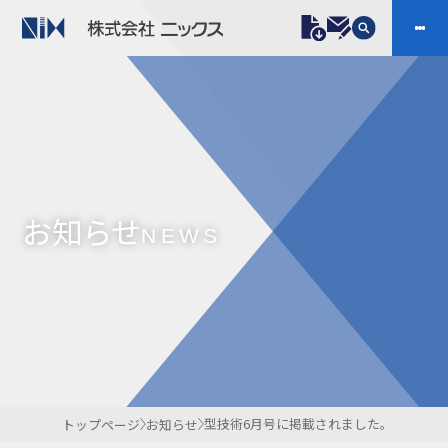
製品情報
プラスチックファスナー
機構部品
ニックスの技術
会社案内
ケーブルマーカー
樹脂継手、配管施工
お知らせ
防虫忌避製品ARINIX
プリント基板実装関連
NEWS
採用
IR
製品一覧へ
お問い合わせ
開発・導入実績
よくあるご質問
ダウンロード
型技術6月号に掲載されました。
トップページ
お知らせ