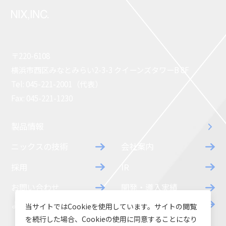
〒220-6108
横浜市西区みなとみらい2-3-3 クイーンズタワーB 8F
Tel: 045-221-2001（代表）
Fax: 045-221-1230
製品情報
ニックスの技術
会社案内
採用
IR
お問い合わせ
開発・導入実績
よくあるご質問
ダウンロード
当サイトではCookieを使用しています。サイトの閲覧
を続行した場合、Cookieの使用に同意することになり