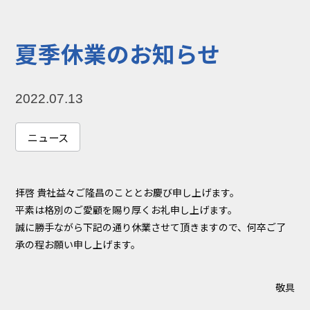
コラム
お知らせ
夏季休業のお知らせ
NIXのサスティナ
環境負荷物質調
ビリティ
査結果
2022.07.13
利用規約
個人情報保護方
針
ニュース
拝啓 貴社益々ご隆昌のこととお慶び申し上げます。
平素は格別のご愛顧を賜り厚くお礼申し上げます。
誠に勝手ながら下記の通り休業させて頂きますので、何卒ご了
承の程お願い申し上げます。
敬具