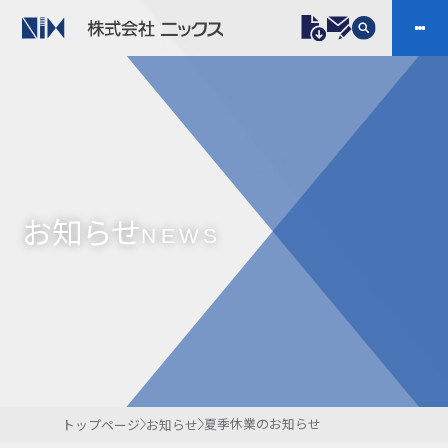
製品情報
プラスチックファスナー
機構部品
ニックスの技術
会社案内
ケーブルマーカー
樹脂継手、配管施工
お知らせ
防虫忌避製品ARINIX
プリント基板実装関連
NEWS
採用
IR
製品一覧へ
お問い合わせ
開発・導入実績
よくあるご質問
ダウンロード
夏季休業のお知らせ
トップページ
お知らせ