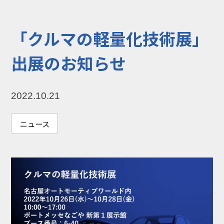
コラム
お知らせ
「クルマの軽量化技術展」
NIXのサスティナ
環境負荷物質調
ビリティ
査結果
出展のお知らせ
利用規約
個人情報保護方
針
2022.10.21
ニュース