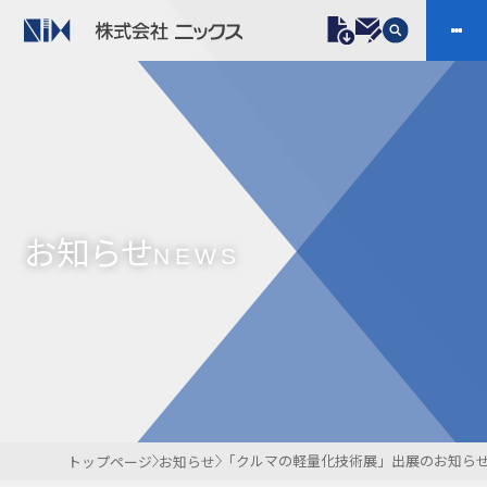
製品情報
プラスチックファスナー
機構部品
ニックスの技術
会社案内
ケーブルマーカー
樹脂継手、配管施工
お知らせ
防虫忌避製品ARINIX
プリント基板実装関連
NEWS
採用
IR
製品一覧へ
お問い合わせ
開発・導入実績
よくあるご質問
ダウンロード
「クルマの軽量化技術展」出展のお知ら
トップページ
お知らせ