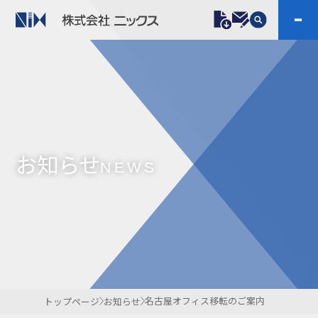
製品情報
プラスチックファスナー
機構部品
ニックスの技術
会社案内
ケーブルマーカー
樹脂継手、配管施工
お知らせ
防虫忌避製品ARINIX
プリント基板実装関連
NEWS
採用
IR
製品一覧へ
お問い合わせ
開発・導入実績
よくあるご質問
ダウンロード
名古屋オフィス移転のご案内
トップページ
お知らせ