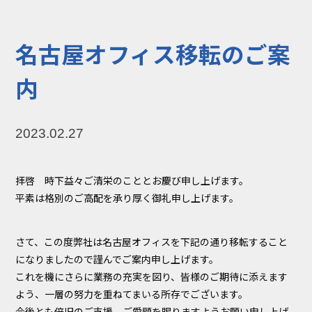
コラム
お知らせ
名古屋オフィス移転のご案
NIXのサスティナ
環境負荷物質調
ビリティ
査結果
内
利用規約
個人情報保護方
針
2023.02.27
拝啓 時下益々ご清栄のこととお慶び申し上げます。
平素は格別のご高配を承り厚く御礼申し上げます。
さて、この度弊社は名古屋オフィスを下記の通り移転すること
になりましたので謹んでご案内申し上げます。
これを機にさらに業務の充実を図り、皆様のご期待に添えます
よう、一層の努力を重ねてまいる所存でございます。
今後とも倍旧のご支援、ご愛顧を賜りますようお願い申し上げ