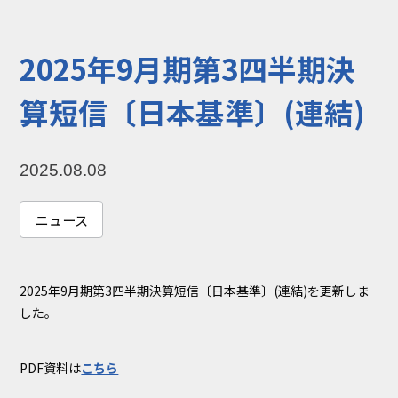
コラム
お知らせ
2025年9月期第3四半期決
NIXのサスティナ
環境負荷物質調
ビリティ
査結果
算短信〔日本基準〕(連結)
利用規約
個人情報保護方
針
2025.08.08
ニュース
2025年9月期第3四半期決算短信〔日本基準〕(連結)を更新しま
した。
PDF資料は
こちら