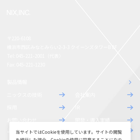
〒220-6108
横浜市西区みなとみらい2-3-3 クイーンズタワーB 8F
Tel: 045-221-2001（代表）
Fax: 045-221-1230
製品情報
ニックスの技術
会社案内
採用
IR
お問い合わせ
開発・導入実績
よくあるご質問
ダウンロード
当サイトではCookieを使用しています。サイトの閲覧
を続行した場合、Cookieの使用に同意することになり