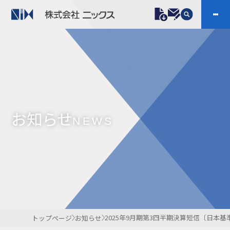
製品情報
プラスチックファスナー
機構部品
ニックスの技術
会社案内
ケーブルマーカー
樹脂継手、配管施工
お知らせ
防虫忌避製品ARINIX
プリント基板実装関連
NEWS
採用
IR
製品一覧へ
お問い合わせ
開発・導入実績
よくあるご質問
ダウンロード
2025年9月期第3四半期決算短信〔日本基準
トップページ
お知らせ