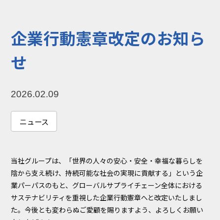
コラム
お知らせ
企業行動憲章改定のお知ら
NIXのサスティナ
環境負荷物質調
ビリティ
査結果
せ
利用規約
個人情報保護方
針
2026.02.09
ニュース
当社グループは、「世界の人々の安心・安全・幸福な暮らしを
陰から支え続け、持続可能な社会の実現に貢献する」という企
業パーパスのもと、グローバルサプライチェーン全体における
サステナビリティを重視した企業行動憲章へと改定いたしまし
た。今後とも変わらぬご愛顧を賜りますよう、よろしくお願い