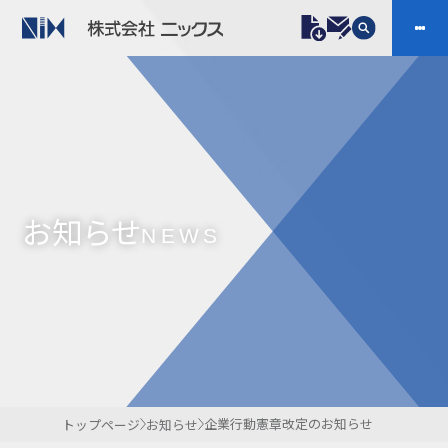
製品情報
プラスチックファスナー
機構部品
ニックスの技術
会社案内
ケーブルマーカー
樹脂継手、配管施工
お知らせ
防虫忌避製品ARINIX
プリント基板実装関連
NEWS
採用
IR
製品一覧へ
お問い合わせ
開発・導入実績
よくあるご質問
ダウンロード
企業行動憲章改定のお知らせ
トップページ
お知らせ