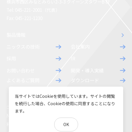
横浜市西区みなとみらい2-3-3 クイーンズタワーB 8F
コラム
お知らせ
Tel: 045-221-2001（代表）
Fax: 045-221-1230
NIXのサスティナ
環境負荷物質調
ビリティ
査結果
製品情報
利用規約
個人情報保護方
ニックスの技術
会社案内
針
採用
IR
お問い合わせ
開発・導入実績
よくあるご質問
ダウンロード
当サイトではCookieを使用しています。サイトの閲覧
を続行した場合、Cookieの使用に同意することになり
コラム
お知らせ
ます。
NIXのサスティナビリティ
環境負荷物質調査結果
利用規約
個人情報保護方針
OK