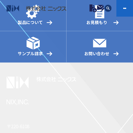
製品について
お見積もり
製品情報
プラスチックファスナー
機構部品
サンプル請求
お問い合わせ
ニックスの技術
会社案内
ケーブルマーカー
樹脂継手、配管施工
防虫忌避製品ARINIX
プリント基板実装関連
採用
IR
製品一覧へ
お問い合わせ
開発・導入実績
よくあるご質問
ダウンロード
〒220-6108