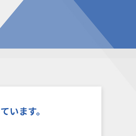
告
見積請求フォーム
投資家の皆様へ
総合お問い合わせ
報
質問
ダウンロード
NIXのサスティナビリティ
個人情報保護方針
ています。