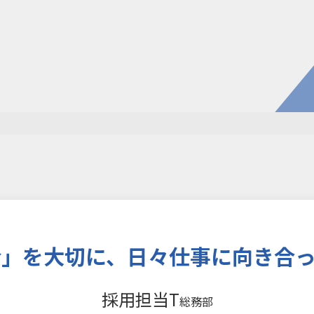
電子公
株主・
株式情
開発・導入実績
よくあるご
コラム
お知らせ
環境負荷物質調査結果
利用規約
会」を大切に、日々仕事に向き合っ
採用担当T
総務部