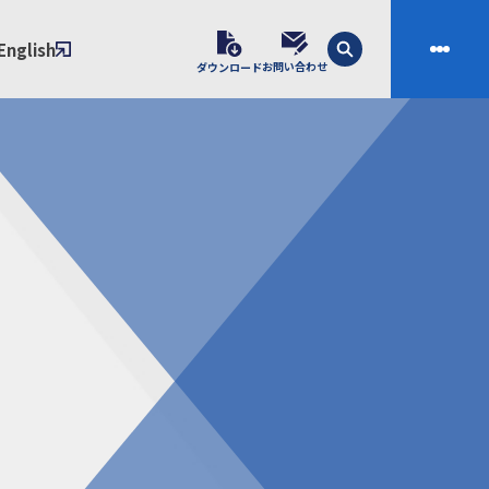
English
お問い合わせ
ダウンロード
技術
会社案内
素材開発
会社概要
スの課題解決プロセス
ご挨拶
課題別ソリューション
沿革
制・成形技術
拠点
ル樹脂材料NIXAM
お問い合わせ
ンダー
製品について
シー（免責事項）
経験者採用エントリーフォーム
ブラリ／株主総会
サンプル請求フォーム