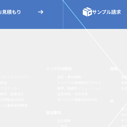
お見積もり
サンプル請求
ニックスの技術
採用
ラスチックファスナー
設計・素材開発
経
構部品
ニックスの課題解決プロセス
採
ーブルマーカー
業界／課題別ソリューション
社
脂継手、配管施工
生産体制・成形技術
忌避製品ARINIX
オリジナル樹脂材料NIXAM
IR
リント基板実装関連
IR
会社案内
I
会社概要
I
ご挨拶
電