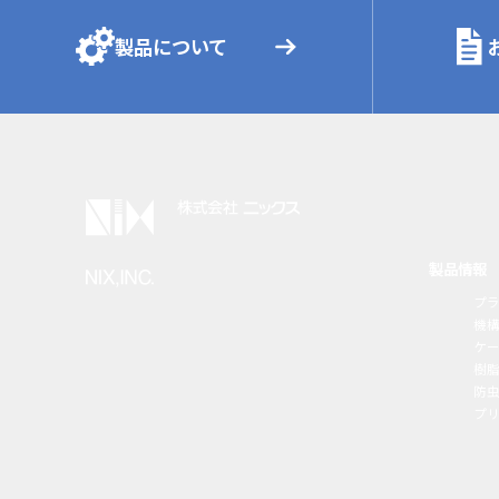
製品について
製品情報
プ
機
ケ
樹
防虫
プ