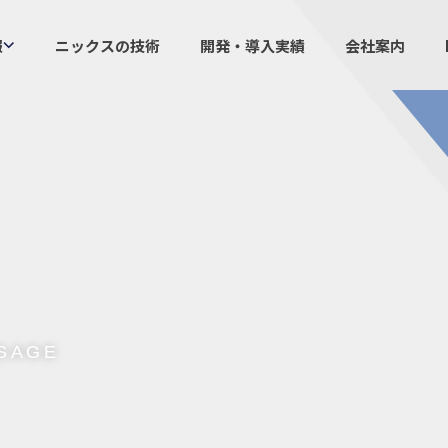
報
ニックスの技術
開発・導入実績
会社案内
製品情報
ニックスの
プラスチックファスナー
設計・
機構部品
ニック
ケーブルマーカー
業界／
樹脂継手、配管施工
生産体
防虫忌避製品ARINIX
オリジナ
プリント基板実装関連
採用
IR
SAGE
経験者採用
IRカレ
採用情報
IRポリ
社員からのメッセージ
IRライ