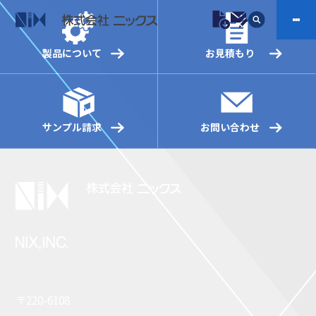
製品について
お見積もり
製品情報
プラスチックファスナー
機構部品
サンプル請求
お問い合わせ
ニックスの技術
会社案内
ケーブルマーカー
樹脂継手、配管施工
防虫忌避製品ARINIX
プリント基板実装関連
採用
IR
製品一覧へ
お問い合わせ
開発・導入実績
よくあるご質問
ダウンロード
〒220-6108