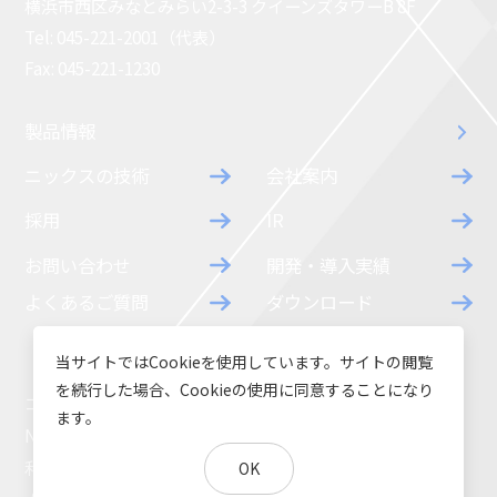
横浜市西区みなとみらい2-3-3 クイーンズタワーB 8F
コラム
お知らせ
Tel: 045-221-2001（代表）
Fax: 045-221-1230
NIXのサスティナ
環境負荷物質調
ビリティ
査結果
製品情報
利用規約
個人情報保護方
ニックスの技術
会社案内
針
採用
IR
お問い合わせ
開発・導入実績
よくあるご質問
ダウンロード
当サイトではCookieを使用しています。サイトの閲覧
を続行した場合、Cookieの使用に同意することになり
コラム
お知らせ
ます。
NIXのサスティナビリティ
環境負荷物質調査結果
利用規約
個人情報保護方針
OK