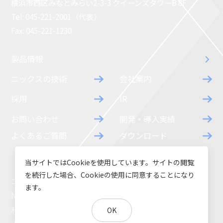
横浜市西区みなとみらい2-3-3 クイーンズタワーB 8F
コラム
お知らせ
Tel: 045-221-2001（代表）
Fax: 045-221-1230
NIXのサスティナ
環境負荷物質調
ビリティ
査結果
製品情報
利用規約
個人情報保護方
ニックスの技術
会社案内
針
採用
IR
お問い合わせ
開発・導入実績
よくあるご質問
ダウンロード
当サイトではCookieを使用しています。サイトの閲覧
を続行した場合、Cookieの使用に同意することになり
コラム
お知らせ
ます。
NIXのサスティナビリティ
環境負荷物質調査結果
利用規約
個人情報保護方針
OK