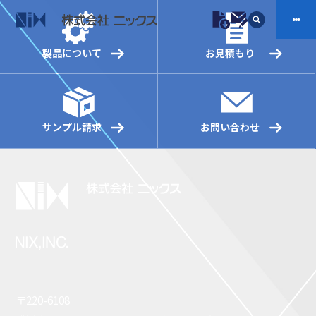
製品について
お見積もり
製品情報
プラスチックファスナー
機構部品
サンプル請求
お問い合わせ
ニックスの技術
会社案内
ケーブルマーカー
樹脂継手、配管施工
防虫忌避製品ARINIX
プリント基板実装関連
採用
IR
製品一覧へ
お問い合わせ
開発・導入実績
よくあるご質問
ダウンロード
〒220-6108