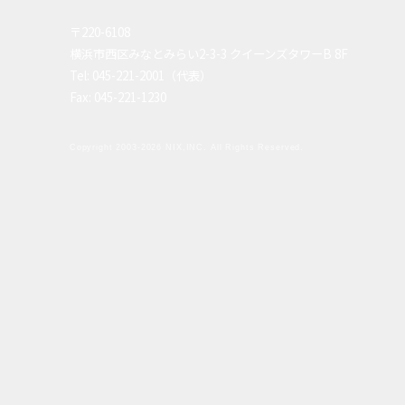
〒220-6108
横浜市西区みなとみらい2-3-3 クイーンズタワーB 8F
Tel: 045-221-2001（代表）
Fax: 045-221-1230
Copyright 2003-2026 NIX,INC. All Rights Reserved.