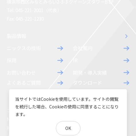
横浜市西区みなとみらい2-3-3 クイーンズタワーB 8F
コラム
お知らせ
Tel: 045-221-2001（代表）
Fax: 045-221-1230
NIXのサスティナ
環境負荷物質調
ビリティ
査結果
製品情報
利用規約
個人情報保護方
ニックスの技術
会社案内
針
採用
IR
お問い合わせ
開発・導入実績
よくあるご質問
ダウンロード
当サイトではCookieを使用しています。サイトの閲覧
を続行した場合、Cookieの使用に同意することになり
コラム
お知らせ
ます。
NIXのサスティナビリティ
環境負荷物質調査結果
利用規約
個人情報保護方針
OK