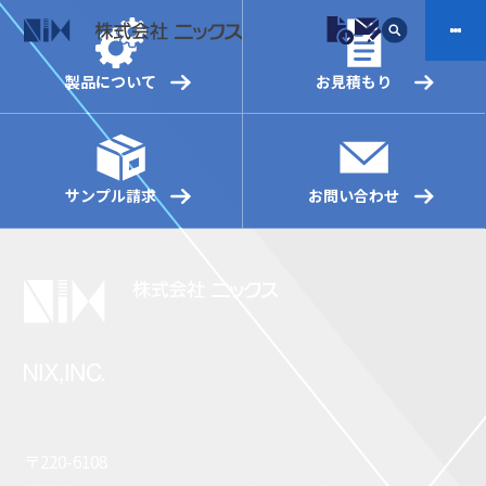
製品について
お見積もり
製品情報
プラスチックファスナー
機構部品
サンプル請求
お問い合わせ
ニックスの技術
会社案内
ケーブルマーカー
樹脂継手、配管施工
防虫忌避製品ARINIX
プリント基板実装関連
採用
IR
製品一覧へ
お問い合わせ
開発・導入実績
よくあるご質問
ダウンロード
〒220-6108