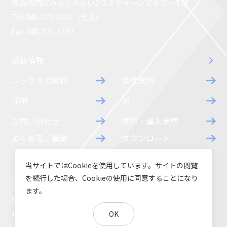
横浜市西区みなとみらい2-3-3 クイーンズタワーB 8F
コラム
お知らせ
Tel: 045-221-2001（代表）
Fax: 045-221-1230
NIXのサスティナ
環境負荷物質調
ビリティ
査結果
製品情報
利用規約
個人情報保護方
ニックスの技術
会社案内
針
採用
IR
お問い合わせ
開発・導入実績
よくあるご質問
ダウンロード
当サイトではCookieを使用しています。サイトの閲覧
を続行した場合、Cookieの使用に同意することになり
コラム
お知らせ
ます。
NIXのサスティナビリティ
環境負荷物質調査結果
利用規約
個人情報保護方針
OK