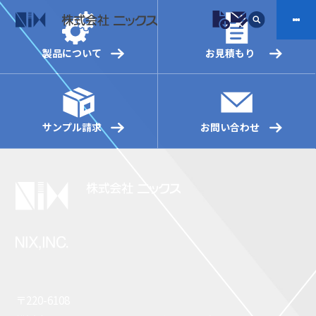
製品について
お見積もり
製品情報
プラスチックファスナー
機構部品
サンプル請求
お問い合わせ
ニックスの技術
会社案内
ケーブルマーカー
樹脂継手、配管施工
防虫忌避製品ARINIX
プリント基板実装関連
採用
IR
製品一覧へ
お問い合わせ
開発・導入実績
よくあるご質問
ダウンロード
〒220-6108