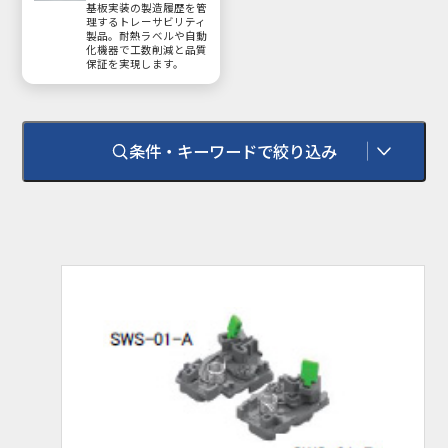
基板実装の製造履歴を管
理するトレーサビリティ
製品。耐熱ラベルや自動
化機器で工数削減と品質
保証を実現します。
条件・キーワードで絞り込み
環境対応
RoHS
RoHS 2（10物質）
耐熱温度
100℃