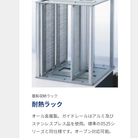
ガイドレール耐熱温度： ～165℃
ガイドレール耐熱温度： ～135℃
ガイドレール耐熱温度： ～60℃
耐熱ラック
低型マガジン
スマート収納ラック
カスタムラック開発事例
検索
基板収納ラック
耐熱ラック
オール金属製。ガイドレールはアルミ及び
ステンレスプレス品を使用。標準の0525シ
リーズと同仕様です。オーブン対応可能。