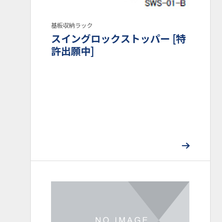
難燃性
基板収納ラック
スイングロックストッパー [特
UL94HB
UL94V-0
UL94V-2
許出願中]
UL
UL-224
UL1565
業界
半導体
ライフスタイル
住宅設備
医療機器
プリント基盤実装
産業機器
防虫・環境衛生
自動車
家電
OA機器
課題
機構設計
小型化・軽量化
特殊環境対応
素材応用 (NIXAM®)
虫対策
熱対策