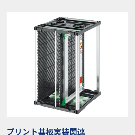
コラム
お知らせ
NIXのサスティナ
環境負荷物質調
ビリティ
査結果
利用規約
個人情報保護方
針
プリント基板実装関連