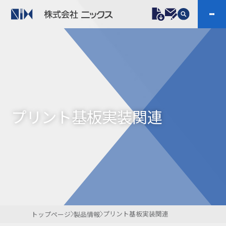
製品情報
プラスチックファスナー
機構部品
ニックスの技術
会社案内
ケーブルマーカー
樹脂継手、配管施工
プリント基板実装関連
防虫忌避製品ARINIX
プリント基板実装関連
採用
IR
製品一覧へ
お問い合わせ
開発・導入実績
よくあるご質問
ダウンロード
プリント基板実装関連
トップページ
製品情報