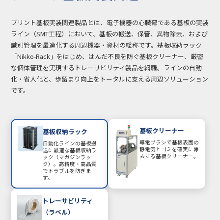
プリント基板実装関連製品とは、電子機器の心臓部である基板の実装
ライン（SMT工程）において、基板の搬送、保管、異物除去、および
識別管理を最適化する周辺機器・資材の総称です。基板収納ラック
「Nikko-Rack」をはじめ、はんだ不良を防ぐ基板クリーナー、厳密
な個体管理を実現するトレーサビリティ製品を網羅。ラインの自動
化・省人化と、歩留まり向上をトータルに支える周辺ソリューション
です。
基板クリーナー
基板収納ラック
導電ブラシで基板表面の
自動化ラインの基板搬
静電気とゴミを確実に除
送に最適な基板収納ラ
去する基板クリーナー。
ック（マガジンラッ
ク）。高精度・高品質
でトラブルを防ぎま
す。
トレーサビリティ
（ラベル）