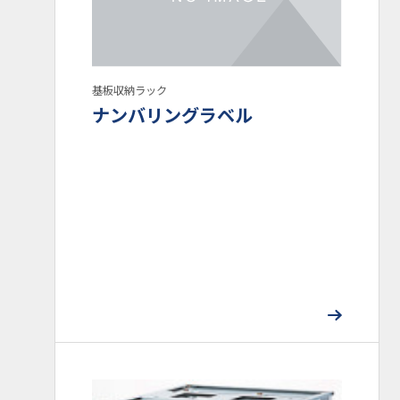
コンタミ・異物・キズ対策
静電気対策
タグ
ピッチ可変ラック
各業界向け
キャリアテープトレー
基板収納ラック
マウンター用ラベルフィーダ
ラベル
ナンバリングラベル
マジッククリーナー
マガジンラック用オプション
カスタムラック
Ko-Rack
ニコラック
ラベル制作ソフト
プリンタ
リアルタイム印字ラベル貼付専用機（ラベラ）
反転使用可
基準位置34×34
大容量
省スペース
最大基板幅：460mm
最大基板幅：390mm
最大基板幅：330mm
最大基板幅：310mm
最大基板幅：250mm
最大基板幅：～180mm
ガイドレール耐熱温度： オール金属製