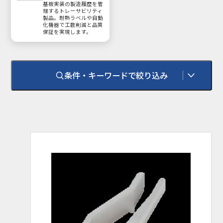
基板実装の製造履歴を管
理するトレーサビリティ
製品。耐熱ラベルや自動
化機器で工数削減と品質
保証を実現します。
条件・キーワードで絞り込み
環境対応
RoHS
RoHS 2（10物質）
耐熱温度
100℃