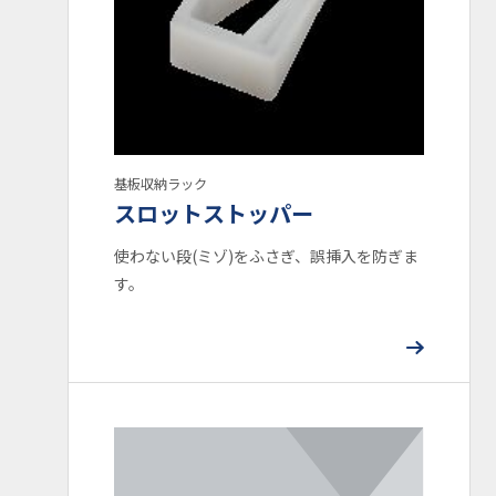
難燃性
UL94HB
UL94V-0
UL94V-2
UL
基板収納ラック
UL-224
UL1565
スロットストッパー
使わない段(ミゾ)をふさぎ、誤挿入を防ぎま
業界
す。
半導体
ライフスタイル
住宅設備
医療機器
プリント基盤実装
産業機器
防虫・環境衛生
自動車
家電
OA機器
課題
機構設計
小型化・軽量化
特殊環境対応
素材応用 (NIXAM®)
虫対策
熱対策