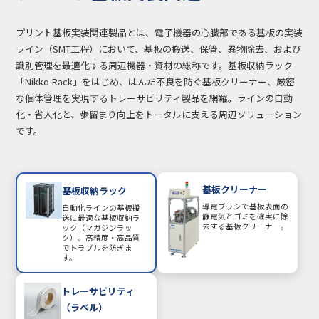
プリント基板実装関連製品とは、電子機器の心臓部である基板の実装
ライン（SMT工程）において、基板の搬送、保管、異物除去、および
識別管理を最適化する周辺機器・資材の総称です。基板収納ラック
「Nikko-Rack」をはじめ、はんだ不良を防ぐ基板クリーナー、厳密
な個体管理を実現するトレーサビリティ製品を網羅。ラインの自動
化・省人化と、歩留まり向上をトータルに支える周辺ソリューション
です。
基板クリーナー
基板収納ラック
導電ブラシで基板表面の
自動化ラインの基板搬
静電気とゴミを確実に除
送に最適な基板収納ラ
去する基板クリーナー。
ック（マガジンラッ
ク）。高精度・高品質
でトラブルを防ぎま
す。
トレーサビリティ
（ラベル）