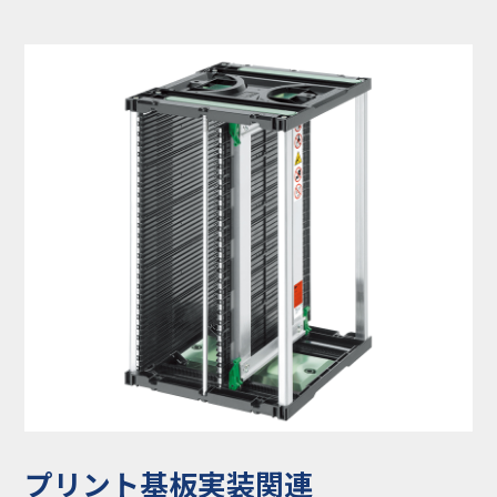
コラム
お知らせ
NIXのサスティナ
環境負荷物質調
ビリティ
査結果
利用規約
個人情報保護方
針
プリント基板実装関連