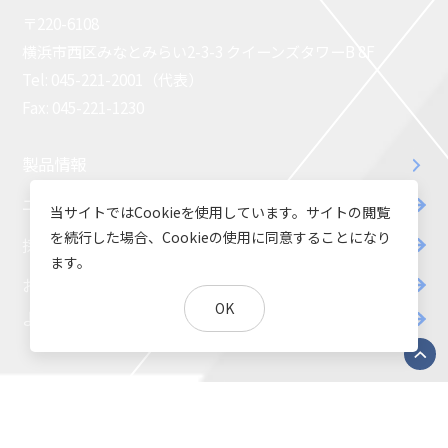
〒220-6108
横浜市西区みなとみらい2-3-3 クイーンズタワーB 8F
Tel: 045-221-2001（代表）
Fax: 045-221-1230
製品情報
ニックスの技術
会社案内
当サイトではCookieを使用しています。サイトの閲覧
を続行した場合、Cookieの使用に同意することになり
採用
IR
ます。
お問い合わせ
開発・導入実績
OK
よくあるご質問
ダウンロード
コラム
お知らせ
NIXのサスティナビリティ
環境負荷物質調査結果