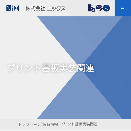
製品情報
プラスチックファスナー
機構部品
ニックスの技術
会社案内
ケーブルマーカー
樹脂継手、配管施工
プリント基板実装関連
防虫忌避製品ARINIX
プリント基板実装関連
採用
IR
製品一覧へ
お問い合わせ
開発・導入実績
よくあるご質問
ダウンロード
プリント基板実装関連
トップページ
製品情報