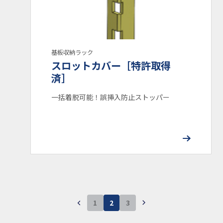
基板収納ラック
スロットカバー［特許取得
済］
一括着脱可能！誤挿入防止ストッパー
1
2
3