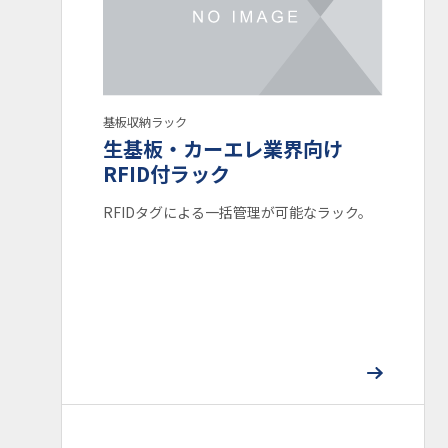
コンタミ・異物・キズ対策
静電気対策
タグ
ピッチ可変ラック
各業界向け
キャリアテープトレー
マウンター用ラベルフィーダ
ラベル
基板収納ラック
生基板・カーエレ業界向け
マジッククリーナー
RFID付ラック
マガジンラック用オプション
カスタムラック
Ko-Rack
ニコラック
ラベル制作ソフト
RFIDタグによる一括管理が可能なラック。
プリンタ
リアルタイム印字ラベル貼付専用機（ラベラ）
反転使用可
基準位置34×34
大容量
省スペース
最大基板幅：460mm
最大基板幅：390mm
最大基板幅：330mm
最大基板幅：310mm
最大基板幅：250mm
最大基板幅：～180mm
ガイドレール耐熱温度： オール金属製