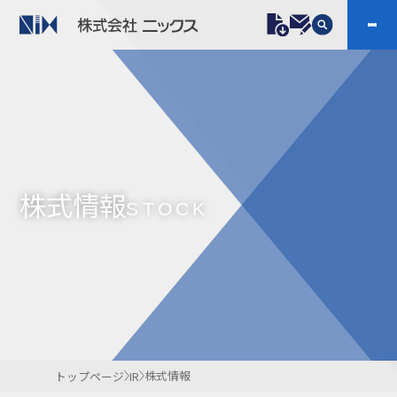
製品情報
プラスチックファスナー
機構部品
ニックスの技術
会社案内
ケーブルマーカー
樹脂継手、配管施工
株式情報
防虫忌避製品ARINIX
プリント基板実装関連
STOCK
採用
IR
製品一覧へ
お問い合わせ
開発・導入実績
よくあるご質問
ダウンロード
株式情報
トップページ
IR