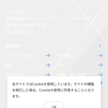
〒220-6108
横浜市西区みなとみらい2-3-3 クイーンズタワーB 8F
Tel: 045-221-2001（代表）
Fax: 045-221-1230
製品情報
ニックスの技術
会社案内
採用
IR
お問い合わせ
開発・導入実績
よくあるご質問
ダウンロード
当サイトではCookieを使用しています。サイトの閲覧
を続行した場合、Cookieの使用に同意することになり
ます。
コラム
お知らせ
OK